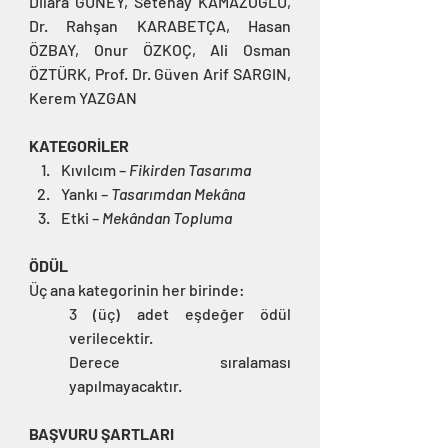
Dilara GÜNEY, Setenay KAMAZOĞLU, 
Dr. Rahşan KARABETÇA, Hasan 
ÖZBAY, Onur ÖZKOÇ, Ali Osman 
ÖZTÜRK, Prof. Dr. Güven Arif SARGIN, 
Kerem YAZGAN
KATEGORİLER
Kıvılcım – 
Fikirden Tasarıma
Yankı – 
Tasarımdan Mekâna
Etki – 
Mekândan Topluma
ÖDÜL
Üç ana kategorinin her birinde:
3 (üç) adet eşdeğer ödül 
verilecektir.
Derece sıralaması 
yapılmayacaktır.
BAŞVURU ŞARTLARI