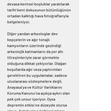
devasa kentsel boşluklar yaratılarak 
tarihi kent dokusunun bütünlüğünün 
ortadan kalktığı hava fotoğraflarıyla 
belgeleniyor.
Diğer yandan arkeologlar dev 
kepçelerin ve ağır tonajlı 
kamyonların üzerinde gezindiği 
arkeolojik katmanların da yer altı 
titreşimleriyle zarar görmekte 
olduğuna dikkat çekiyorlar. Olağan 
koşullarda ağır ceza yaptırımları 
gerektiren bu uygulamalar, sadece 
uluslararası sözleşmelere değil, 
Anayasa’ya ve Kültür Varlıklarını 
Koruma Kanunu’na açıkça aykırı olan 
pek çok unsur içeriyor. Oysa 
depremin etkisi ne düzeyde olursa 
olsun, Antakya’nın kültürel mirası 