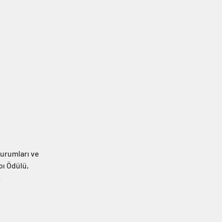
urumları ve 
pı Ödülü, 
.