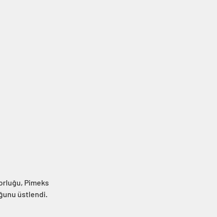
orluğu, Pimeks 
unu üstlendi. 