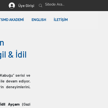
Üye Girişi
TSMD AKADEMİ
ENGLISH
İLETİŞİM
an
l & İdil
Kabuğu” serisi ve 
 ile devam ediyor. 
n deneyimlerini, 
 
İdil Ayçam 
(Gazi 