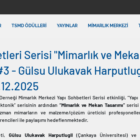
R
TSMD ÖDÜLLERİ
YAYINLAR
MİMARLIK MERKEZİ
tleri Serisi "Mimarlık ve Mek
#3 - Gülsu Ulukavak Harputlugi
.12.2025
erneği Mimarlık Merkezi Yapı Sohbetleri Serisi etkinliği, “Yapı 
ektonik” serisinin ardından 
“Mimarlık ve Mekan Tasarımı”
 serisi
zman mimarların ve malzeme/çözüm üreticisi profesyonelleri
rencileri ile paylaşımı hedeflenmektedir.
ti, 
Gülsu Ulukavak Harputlugil
 (Çankaya Üniversitesi) ve