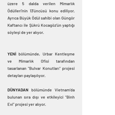
üzere 5 dalda verilen Mimarlık 
Ödülleri'nin 13'üncüsü konu ediliyor. 
Ayrıca Büyük Ödül sahibi olan Güngör 
Kaftancı ile Şükrü Kocagöz'ün yaptığı 
söyleşi de yer alıyor.
YENİ
 bölümünde, Urbar Kentleşme 
ve Mimarlık Ofisi tarafından 
tasarlanan "Bulvar Konutları" projesi 
detayları paylaşılıyor.
DÜNYADAN
 bölümünde Vietnam’da 
bulunan sıra dışı ve etkileyici “Binh 
Evi” projesi yer alıyor.