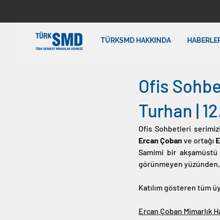
TÜRKSMD HAKKINDA
HABERLE
Ofis Sohb
Turhan | 12
Ofis Sohbetleri serimiz
Ercan Çoban 
ve ortağı 
E
Samimi bir akşamüstü a
görünmeyen yüzünden, d
Katılım gösteren tüm üy
Ercan Çoban Mimarlık H