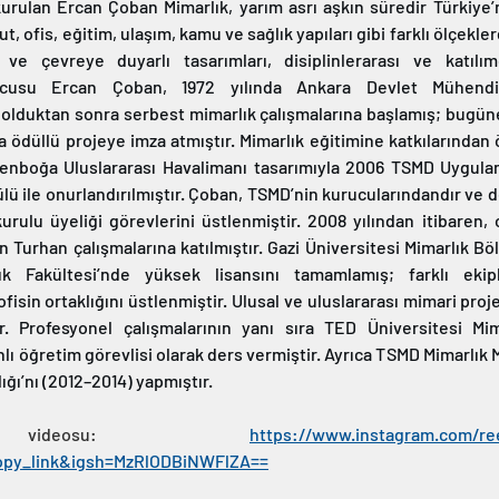
kurulan Ercan Çoban Mimarlık, yarım asrı aşkın süredir Türkiye’n
ut, ofis, eğitim, ulaşım, kamu ve sağlık yapıları gibi farklı ölçekle
k ve çevreye duyarlı tasarımları, disiplinlerarası ve katılım
rucusu Ercan Çoban, 1972 yılında Ankara Devlet Mühendis
duktan sonra serbest mimarlık çalışmalarına başlamış; bugüne de
 ödüllü projeye imza atmıştır. Mimarlık eğitimine katkılarından 
enboğa Uluslararası Havalimanı tasarımıyla 2006 TSMD Uygula
ü ile onurlandırılmıştır. Çoban, TSMD’nin kurucularındandır ve 
rulu üyeliği görevlerini üstlenmiştir. 2008 yılından itibaren, o
n Turhan çalışmalarına katılmıştır. Gazi Üniversitesi Mimarlık B
k Fakültesi’nde yüksek lisansını tamamlamış; farklı ekipl
isin ortaklığını üstlenmiştir. Ulusal ve uluslararası mimari proje
r. Profesyonel çalışmalarının yanı sıra TED Üniversitesi Mim
lı öğretim görevlisi olarak ders vermiştir. Ayrıca TSMD Mimarlık 
ğı’nı (2012–2014) yapmıştır.
k videosu: 
https://www.instagram.com/re
opy_link&igsh=MzRlODBiNWFlZA==