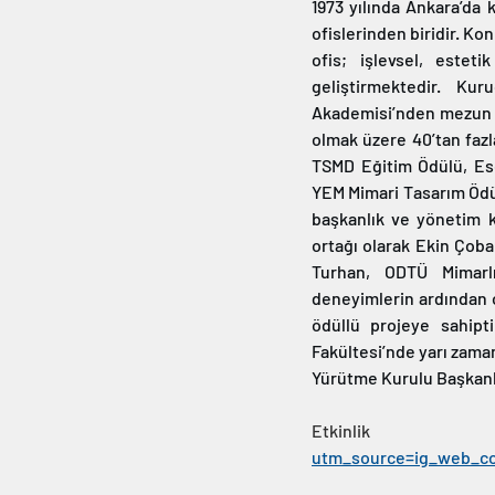
1973 yılında Ankara’da 
ofislerinden biridir. Kon
ofis; işlevsel, esteti
geliştirmektedir. Ku
Akademisi’nden mezun ol
olmak üzere 40’tan fazla
TSMD Eğitim Ödülü, Es
YEM Mimari Tasarım Ödül
başkanlık ve yönetim ku
ortağı olarak Ekin Çoba
Turhan, ODTÜ Mimarlı
deneyimlerin ardından of
ödüllü projeye sahipti
Fakültesi’nde yarı zaman
Yürütme Kurulu Başkanlı
Etkinli
utm_source=ig_web_c