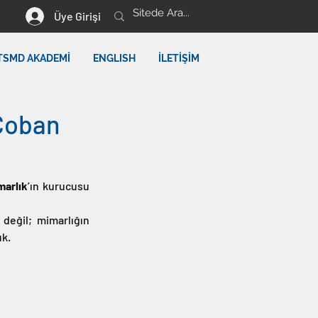
Üye Girişi
TSMD AKADEMİ
ENGLISH
İLETİŞİM
 Çoban
arlık
’ın kurucusu 
eğil; mimarlığın 
uk.