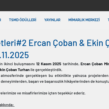
R
TSMD ÖDÜLLERİ
YAYINLAR
MİMARLIK MERKEZİ
etleri#2 Ercan Çoban & Ekin
.11.2025
in ikinci buluşmasını 
12 Kasım 2025
 tarihinde, 
Ercan Çoban Mim
kin Çoban Turhan
 ile gerçekleştirdik. 
tmosferinde gerçekleşen bu etkinlikte yalnızca projelerden d
eneyimlerden, başarı ve başarısızlık hikâyelerinden de konuşt
elerimize ve misafirlerimize içten teşekkür ederiz.
akkında: 