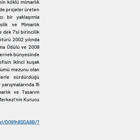
in köklü mimarlık 
rde projeler üreten 
cı bir yaklaşımla 
lik ve Mimarlık 
k 7’si birincilik 
ötürü 2002 yılında 
ma Ödülü ve 2008 
dernek bünyesinde 
fisin ikinci kuşak 
ölümü mezunu olan 
erle sürdürdüğü 
 yarışmalarında 15 
arlık ve Tasarım 
Merkezi’nin Kurucu 
el/DQ91h8SDA6B/?