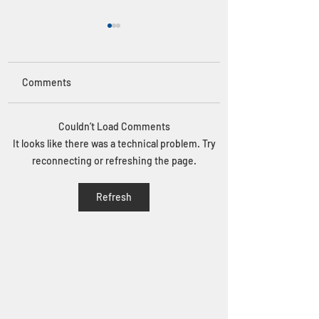
Comments
Couldn’t Load Comments
Altı Üstü 30 Genç Mimar
TürkSMD 2025 Ça
It looks like there was a technical problem. Try
Ödül Töreni 5 Haziran
Mimarlık Pratikleri
2026 tarihinde ASO'da
Kitabı Lansmanı
reconnecting or refreshing the page.
gerçekleştirildi!
Gerçekleştirildi!
Refresh