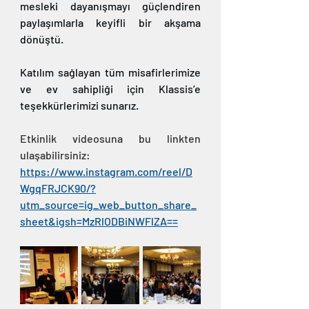
mesleki dayanışmayı güçlendiren 
paylaşımlarla keyifli bir akşama 
dönüştü. 
Katılım sağlayan tüm misafirlerimize 
ve ev sahipliği için Klassis’e 
teşekkürlerimizi sunarız.
Etkinlik videosuna bu linkten 
ulaşabilirsiniz: 
https://www.instagram.com/reel/D
WgqFRJCK90/?
utm_source=ig_web_button_share_
sheet&igsh=MzRlODBiNWFlZA==